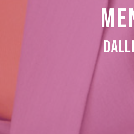
ME
DALL