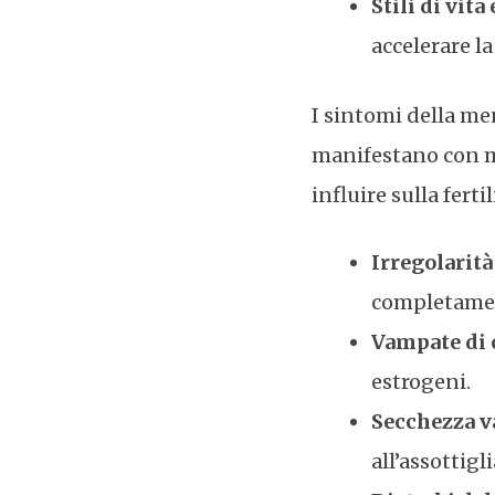
Stili di vita
accelerare la
I sintomi della me
manifestano con ma
influire sulla ferti
Irregolarità
completame
Vampate di 
estrogeni.
Secchezza v
all’assottig