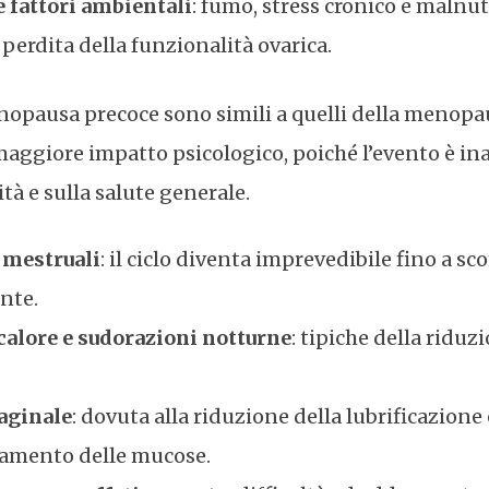
 e fattori ambientali
: fumo, stress cronico e malnu
 perdita della funzionalità ovarica.
nopausa precoce sono simili a quelli della menopa
ggiore impatto psicologico, poiché l’evento è in
lità e sulla salute generale.
 mestruali
: il ciclo diventa imprevedibile fino a s
nte.
calore e sudorazioni notturne
: tipiche della riduz
aginale
: dovuta alla riduzione della lubrificazione 
liamento delle mucose.