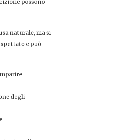
trizione possono
usa naturale, ma si
aspettato e può
comparire
ione degli
e