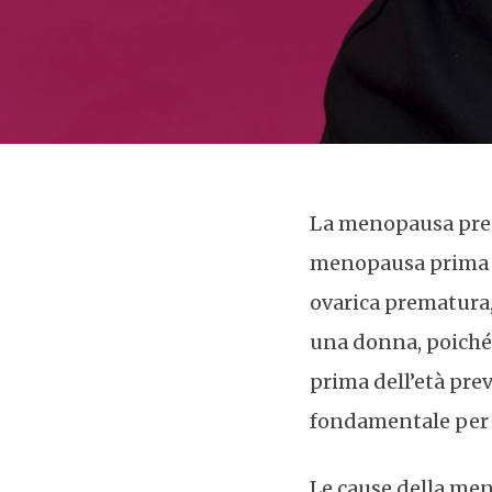
La menopausa prec
menopausa prima d
ovarica prematura,
una donna, poiché
prima dell’età prev
fondamentale per 
Le cause della me