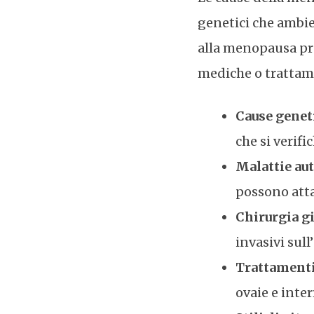
genetici che ambi
alla menopausa pr
mediche o trattame
Cause genet
che si verif
Malattie a
possono atta
Chirurgia g
invasivi sul
Trattamenti
ovaie e inte