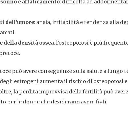
l sonno e affaticamento
: difficoltà ad addormentars
i dell’umore
: ansia, irritabilità e tendenza alla 
arcati.
 della densità ossea
: l’osteoporosi è più frequen
recoce.
oce può avere conseguenze sulla salute a lungo t
degli estrogeni aumenta il rischio di osteoporosi e
oltre, la perdita improvvisa della fertilità può ave
to per le donne che desiderano avere figli.
rategie per gestire la menopausa precoce e ridurre 