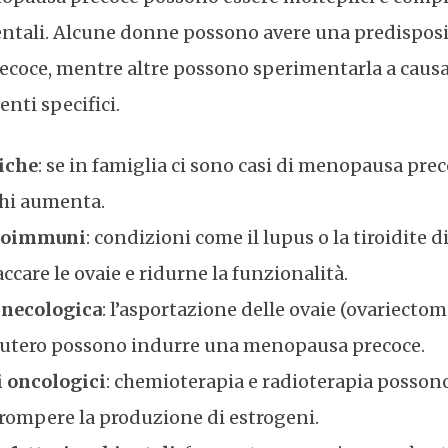
entali. Alcune donne possono avere una predisposi
ecoce, mentre altre possono sperimentarla a causa
nti specifici.
iche
: se in famiglia ci sono casi di menopausa prec
ichi aumenta.
utoimmuni
: condizioni come il lupus o la tiroidite
ccare le ovaie e ridurne la funzionalità.
inecologica
: l’asportazione delle ovaie (ovariectom
l’utero possono indurre una menopausa precoce.
 oncologici
: chemioterapia e radioterapia posson
rrompere la produzione di estrogeni.