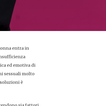
donna entra in
nsufficienza
sica ed emotiva di
i sessuali molto
 soluzioni è
endono sia fattori