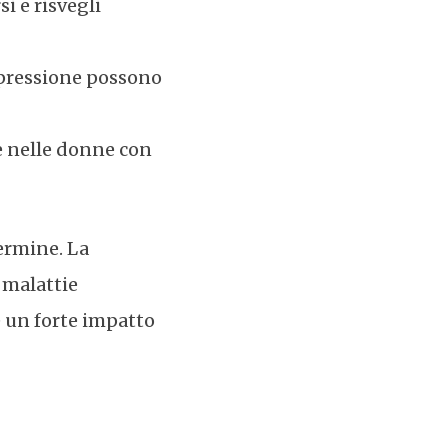
i e risvegli
depressione possono
te nelle donne con
ermine. La
 malattie
re un forte impatto
i suoi effetti