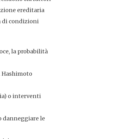
zione ereditaria
 di condizioni
oce, la probabilità
 di Hashimoto
ia) o interventi
o danneggiare le