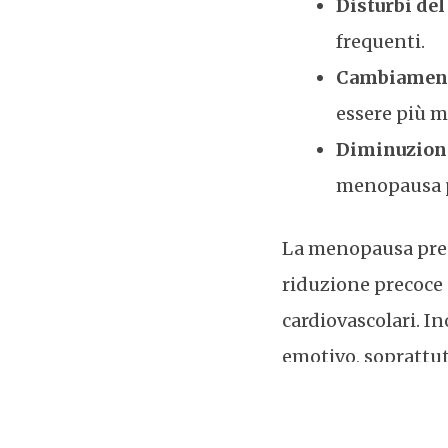
Disturbi de
frequenti.
Cambiament
essere più m
Diminuzione
menopausa p
La menopausa prec
riduzione precoce 
cardiovascolari. In
emotivo, soprattut
Esistono diverse st